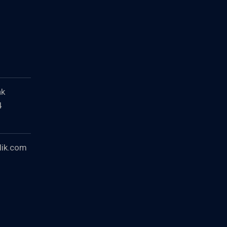
ak
4
lik.com